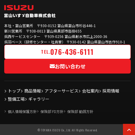
本社・富山営業所 〒930-0152 富山県富山市杉谷446-1
新川営業所 〒938-0013 富山県黒部市沓掛655
呉西サービスセンター 〒939-0256 富山県射水市広上2000-36
呉羽ベース（研修センター・社員寮） 〒930-0142 富山県富山市吉作910-1
076-436-6111
TEL.
お問い合わせ
トップ
商品情報
アフターサービス
会社案内
採用情報
整備工場
ギャラリー
個人情報保護方針
保険部 FD方針
保険部 勧誘方針
© TOYAMA ISUZU Co., Ltd. All Rights Reserved.